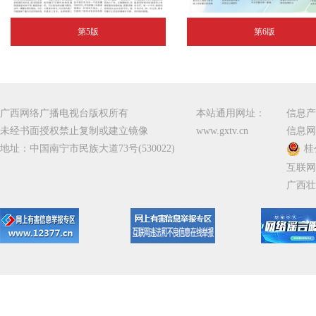
第5版
第6版
广西网络广播电视台版权所有
本站通用网址：
信息产
未经书面授权禁止复制或建立镜像
www.gxtv.cn
信息网
地址：中国南宁市民族大道73号(530022)
桂
互联网
广西壮